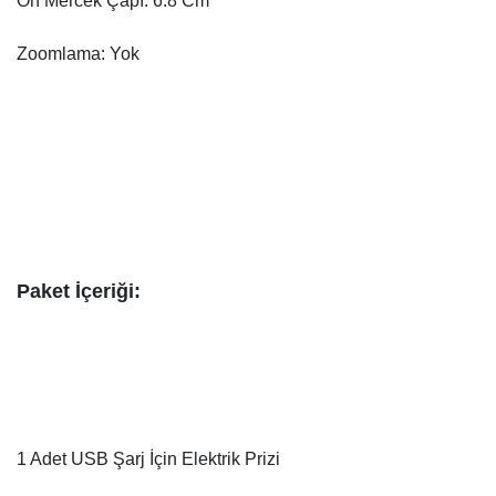
Ön Mercek Çapı: 6.8 Cm
Zoomlama: Yok
Paket İçeriği:
1 Adet USB Şarj İçin Elektrik Prizi