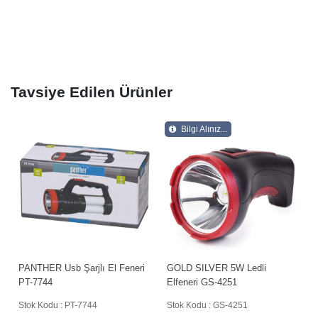
Tavsiye Edilen Ürünler
Bilgi Alınız...
PANTHER Usb Şarjlı El Feneri
GOLD SILVER 5W Ledli
PT-7744
Elfeneri GS-4251
Stok Kodu : PT-7744
Stok Kodu : GS-4251