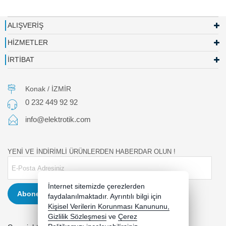
ALIŞVERİŞ
HİZMETLER
İRTİBAT
Konak / İZMİR
0 232 449 92 92
info@elektrotik.com
YENİ VE İNDİRİMLİ ÜRÜNLERDEN HABERDAR OLUN !
İnternet sitemizde çerezlerden
Abone Ol
faydalanılmaktadır. Ayrıntılı bilgi için
Kişisel Verilerin Korunması Kanununu,
Gizlilik Sözleşmesi
ve
Çerez