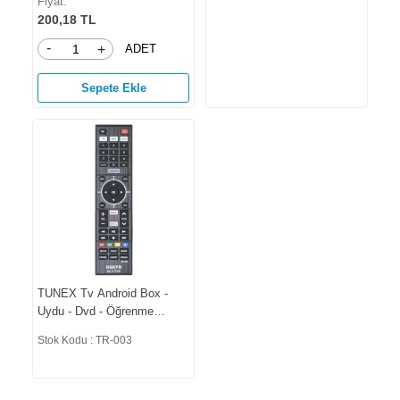
Fiyat:
200,18 TL
-
ADET
+
Sepete Ekle
TUNEX Tv Android Box -
Uydu - Dvd - Öğrenme
Özellikli Akıllı Kumanda TR-
Stok Kodu : TR-003
003