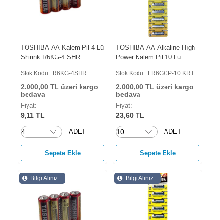
TOSHIBA AA Kalem Pil 4 Lü
TOSHIBA AA Alkaline Hıgh
Shirink R6KG-4 SHR
Power Kalem Pil 10 Lu
Kartela LR6GCP-10 KRT
Stok Kodu : R6KG-4SHR
Stok Kodu : LR6GCP-10 KRT
2.000,00 TL üzeri kargo
2.000,00 TL üzeri kargo
bedava
bedava
Fiyat:
Fiyat:
9,11 TL
23,60 TL
ADET
ADET
Sepete Ekle
Sepete Ekle
Bilgi Alınız...
Bilgi Alınız...