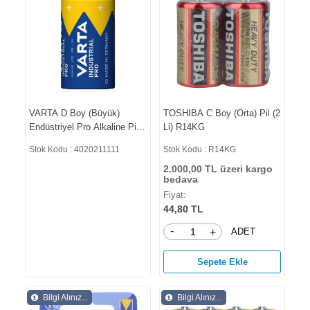
VARTA D Boy (Büyük)
TOSHIBA C Boy (Orta) Pil (2
Endüstriyel Pro Alkaline Pil
Li) R14KG
4020211111
Stok Kodu : 4020211111
Stok Kodu : R14KG
2.000,00 TL üzeri kargo
bedava
Fiyat:
44,80 TL
-
ADET
+
Sepete Ekle
Bilgi Alınız...
Bilgi Alınız...