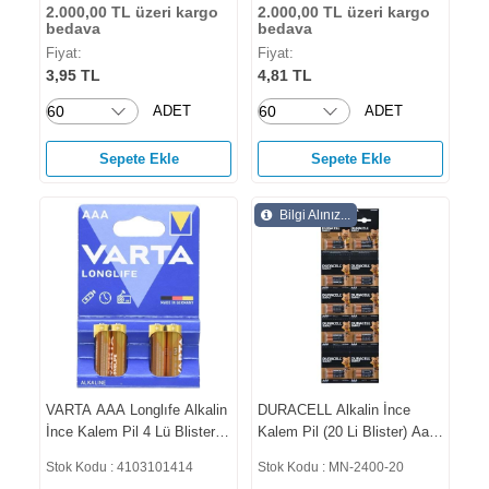
2.000,00 TL üzeri kargo
2.000,00 TL üzeri kargo
bedava
bedava
Fiyat:
Fiyat:
3,95 TL
4,81 TL
ADET
ADET
Sepete Ekle
Sepete Ekle
Bilgi Alınız...
VARTA AAA Longlıfe Alkalin
DURACELL Alkalin İnce
İnce Kalem Pil 4 Lü Blister
Kalem Pil (20 Li Blister) Aaa
4103101414
MN-2400-20
Stok Kodu : 4103101414
Stok Kodu : MN-2400-20