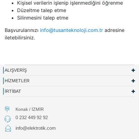
Kişisel verilerin işlenip işlenmediğini öğrenme
Düzeltme talep etme
Silinmesini talep etme
Başvurularınızı
info@tusanteknoloji.com.tr
adresine
iletebilirsiniz.
ALIŞVERİŞ
HİZMETLER
İRTİBAT
Konak / İZMİR
0 232 449 92 92
info@elektrotik.com