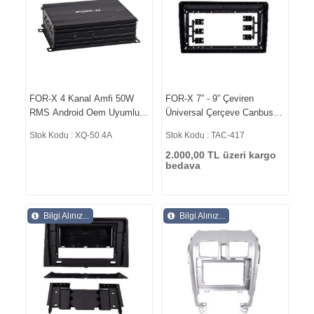
FOR-X 4 Kanal Amfi 50W
FOR-X 7” - 9” Çeviren
RMS Android Oem Uyumlu
Üniversal Çerçeve Canbus
Tak Çalıştır Oto Ses
Yok TAC-417
Stok Kodu : XQ-50.4A
Stok Kodu : TAC-417
Amplifikatör XQ-50.4A
2.000,00 TL üzeri kargo
bedava
Bilgi Alınız...
Bilgi Alınız...