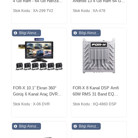
4 Gb Ram - 64 Gb Hafıza
Android 13 4 Gb Ram 64 Gb
Android 13 VW Üniversal
Hafıza Ekran XA-478
Stok Kodu : XA-299 TV2
Stok Kodu : XA-478
Double Oto Tyep XA-299
TV2
Bilgi Alınız...
Bilgi Alınız...
FOR-X 10.1” Ekran 360°
FOR-X 8 Kanal DSP Amfi
Görüş 6 Kanal Araç DVR
60W RMS 31 Band EQ
Kamera Sistemi X-06 DVR
Profesyonel Araç Ses
Stok Kodu : X-06 DVR
Stok Kodu : XQ-4860 DSP
İşlemcisi XQ-4860 DSP
Bilgi Alınız...
Bilgi Alınız...