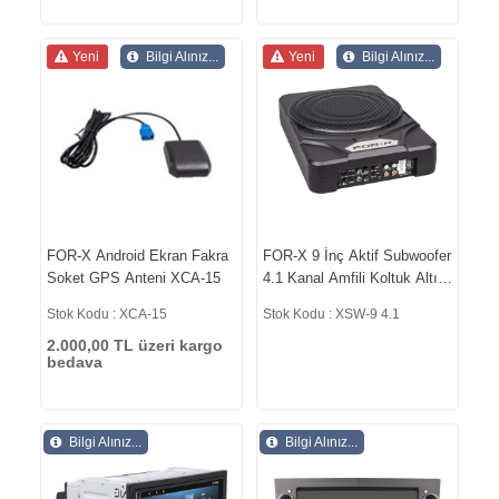
Yeni
Bilgi Alınız...
Yeni
Bilgi Alınız...
FOR-X Android Ekran Fakra
FOR-X 9 İnç Aktif Subwoofer
Soket GPS Anteni XCA-15
4.1 Kanal Amfili Koltuk Altı
Oto Bass Hoparlör XSW-9
Stok Kodu : XCA-15
Stok Kodu : XSW-9 4.1
4.1
2.000,00 TL üzeri kargo
bedava
Bilgi Alınız...
Bilgi Alınız...