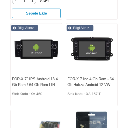
-
ADET
+
Sepete Ekle
Bilgi Alınız...
Bilgi Alınız...
FOR-X 7" IPS Androıd 13 4
FOR-X 7 İnc 4 Gb Ram - 64
Gb Ram / 64 Gb Rom LINEA
Gb Hafıza Android 12 VW
2007-2017 Oem Teyp XA-
Üniversal Double Oto Tyep
Stok Kodu : XA-460
Stok Kodu : XA-157 T
460
XA-157 t