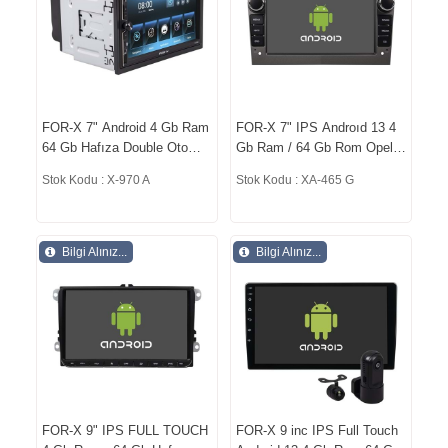
FOR-X 7" Android 4 Gb Ram
FOR-X 7" IPS Androıd 13 4
64 Gb Hafıza Double Oto
Gb Ram / 64 Gb Rom Opel
Teyp X-970 A
Astra H 2004-2012 Oem
Stok Kodu : X-970 A
Stok Kodu : XA-465 G
Ekran XA-465 G
Bilgi Alınız...
Bilgi Alınız...
FOR-X 9" IPS FULL TOUCH
FOR-X 9 inc IPS Full Touch