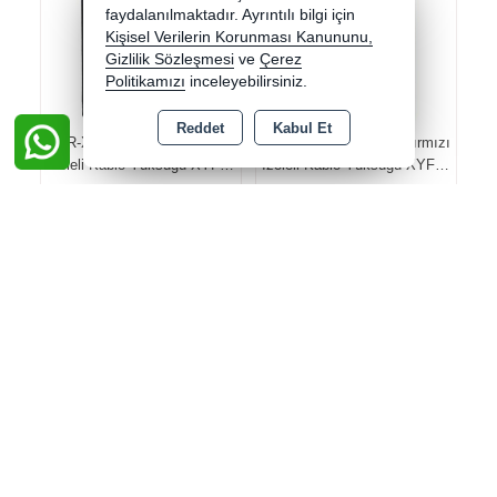
faydalanılmaktadır. Ayrıntılı bilgi için
Kişisel Verilerin Korunması Kanununu,
Gizlilik Sözleşmesi
ve
Çerez
Politikamızı
inceleyebilirsiniz.
Reddet
Kabul Et
FOR-X 8 GA 50 Adet Siyah
FOR-X 4 GA 10 Adet Kırmızı
İzoleli Kablo Yüksüğü XYF-
İzoleli Kablo Yüksüğü XYF-
8B
4R
Stok Kodu : XYF-8B
Stok Kodu : XYF-4R
2.000,00 TL üzeri kargo
2.000,00 TL üzeri kargo
bedava
bedava
Fiyat:
Fiyat:
913,17 TL
913,17 TL
-
-
PAKET
PAKET
+
+
Sepete Ekle
Sepete Ekle