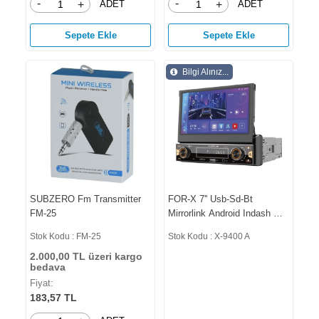
-
-
ADET
ADET
+
+
Sepete Ekle
Sepete Ekle
Bilgi Alınız...
SUBZERO Fm Transmitter
FOR-X 7'' Usb-Sd-Bt
FM-25
Mirrorlink Android Indash Oto
Teyp X-9400 A
Stok Kodu : FM-25
Stok Kodu : X-9400 A
2.000,00 TL üzeri kargo
bedava
Fiyat:
183,57 TL