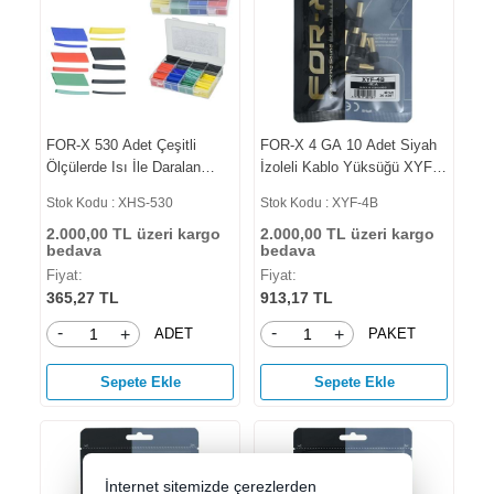
FOR-X 530 Adet Çeşitli
FOR-X 4 GA 10 Adet Siyah
Ölçülerde Isı İle Daralan
İzoleli Kablo Yüksüğü XYF-
Makaron XHS-530
4B
Stok Kodu : XHS-530
Stok Kodu : XYF-4B
2.000,00 TL üzeri kargo
2.000,00 TL üzeri kargo
bedava
bedava
Fiyat:
Fiyat:
365,27 TL
913,17 TL
-
-
ADET
PAKET
+
+
Sepete Ekle
Sepete Ekle
İnternet sitemizde çerezlerden