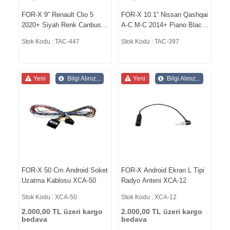
FOR-X 9” Renault Clio 5
FOR-X 10.1” Nissan Qashqai
2020+ Siyah Renk Canbus
A-C M-C 2014+ Piano Black
Var Oem Çerçeve TAC-447
Renk Oem Çerçeve Canbus
Stok Kodu : TAC-447
Stok Kodu : TAC-397
Var TAC-397
Yeni
Bilgi Alınız...
Yeni
Bilgi Alınız...
FOR-X 50 Cm Android Soket
FOR-X Android Ekran L Tipi
Uzatma Kablosu XCA-50
Radyo Anteni XCA-12
Stok Kodu : XCA-50
Stok Kodu : XCA-12
2.000,00 TL üzeri kargo
2.000,00 TL üzeri kargo
bedava
bedava