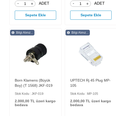
-
-
ADET
ADET
+
+
Sepete Ekle
Sepete Ekle
Bilgi Alınız...
Bilgi Alınız...
Born Klamens (Büyük
UPTECH Rj 45 Plug MP-
Boy) (T 1568) JKF-019
105
Stok Kodu : JKF-019
Stok Kodu : MP-105
2.000,00 TL üzeri kargo
2.000,00 TL üzeri kargo
bedava
bedava