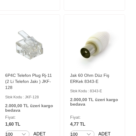
6P4C Telefon Plug Rj-11
Jak 60 Ohm Düz Fiş
(2 Li Telefon Jakı ) JKF-
ERKek 8343-E
128
Stok Kodu : 8343-E
Stok Kodu : JKF-128
2.000,00 TL üzeri kargo
bedava
2.000,00 TL üzeri kargo
bedava
Fiyat:
Fiyat:
1,60 TL
4,77 TL
ADET
ADET