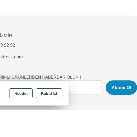
 İZMİR
9 92 92
ktrotik.com
İRİMLİ ÜRÜNLERDEN HABERDAR OLUN !
Abone Ol
Reddet
Kabul Et