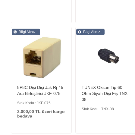
Bilgi Alınız...
Bilgi Alınız...
8P8C Dişi Dişi Jak Rj-45
TUNEX Oksan Tip 60
Ara Birleştirici JKF-075
Ohm Siyah Dişi Fiş TNX-
08
Stok Kodu : JKF-075
Stok Kodu : TNX-08
2.000,00 TL üzeri kargo
bedava