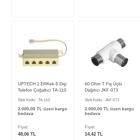
UPTECH 1 ERKek-5 Dişi
60 Ohm T Fiş Üçlü
Telefon Çoğaltıcı TA-110
Dağıtıcı JKF-073
Stok Kodu : TA-110
Stok Kodu : JKF-073
2.000,00 TL üzeri kargo
2.000,00 TL üzeri kargo
bedava
bedava
Fiyat:
Fiyat:
48,06 TL
14,42 TL