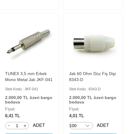
TUNEX 3,5 mm Erkek
Jak 60 Ohm Düz Fiş Dişi
Mono Metal Jak JKF-041
8343-D
Stok Kodu : JKF-041
Stok Kodu : 8343-D
2.000,00 TL üzeri kargo
2.000,00 TL üzeri kargo
bedava
bedava
Fiyat:
Fiyat:
6,41 TL
4,01 TL
-
ADET
ADET
+