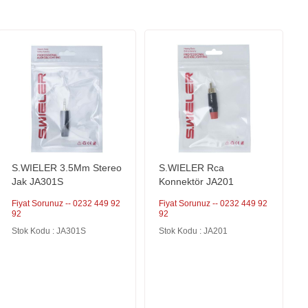
S.WIELER 3.5Mm Stereo
S.WIELER Rca
Jak JA301S
Konnektör JA201
Fiyat Sorunuz -- 0232 449 92
Fiyat Sorunuz -- 0232 449 92
92
92
Stok Kodu : JA301S
Stok Kodu : JA201