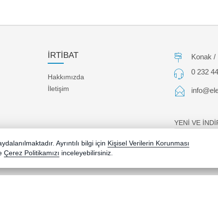
İRTİBAT
Konak /
0 232 44
Hakkımızda
İletişim
info@ele
YENİ VE İND
dalanılmaktadır. Ayrıntılı bilgi için
Kişisel Verilerin Korunması
e
Çerez Politikamızı
inceleyebilirsiniz.
Bu site AKINSOFT E-Ticaret ile hazırlanmıştır.