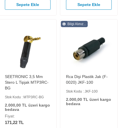
Sepete Ekle
Sepete Ekle
Bilgi Alınız...
SEETRONIC 3,5 Mm
Rca Dişi Plastik Jak (F-
Stero L Tipjak MTP3RC-
0020) JKF-100
BG
Stok Kodu : JKF-100
Stok Kodu : MTP3RC-BG
2.000,00 TL üzeri kargo
bedava
2.000,00 TL üzeri kargo
bedava
Fiyat:
171,22 TL