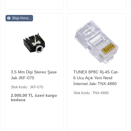
Bilgi Alınız...
3,5 Mm Dişi Stereo Şase
TUNEX 8P8C Rj-45 Cat-
Jak JKF-070
6 Ucu Açık Yeni Nesil
İnternet Jakı TNX-4880
Stok Kodu : JKF-070
Stok Kodu : TNX-4880
2.000,00 TL üzeri kargo
bedava