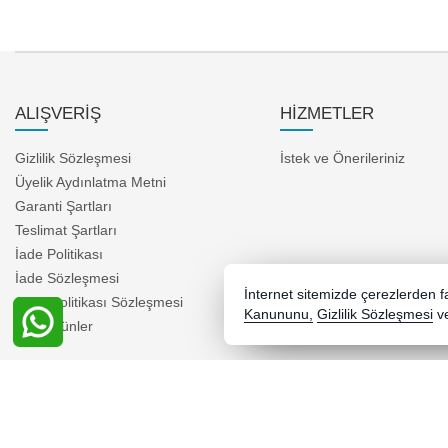
ALIŞVERİŞ
HİZMETLER
Gizlilik Sözleşmesi
İstek ve Önerileriniz
Üyelik Aydınlatma Metni
Garanti Şartları
Teslimat Şartları
İade Politikası
İade Sözleşmesi
İnternet sitemizde çerezlerden fay
Satış Politikası Sözleşmesi
Kanununu,
Gizlilik Sözleşmesi
v
Yeni Ürünler
Copyright 2026 elektrotik.com - Tüm hakları saklıdır.
Kredi kartı bilgileriniz 256bit SSL sertifikası ile korunmaktadır.