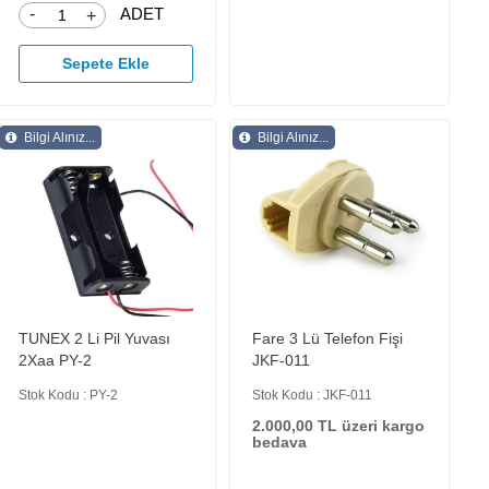
-
ADET
+
Sepete Ekle
Bilgi Alınız...
Bilgi Alınız...
TUNEX 2 Li Pil Yuvası
Fare 3 Lü Telefon Fişi
2Xaa PY-2
JKF-011
Stok Kodu : PY-2
Stok Kodu : JKF-011
2.000,00 TL üzeri kargo
bedava